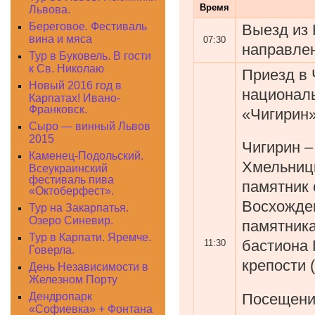
Время
Львова.
Береговое. Фестиваль
Выезд из 
вина и мяса
07:30
направлен
Тур в Буковель. В гости
к Св. Николаю
Приезд в 
Новый 2016 год в
националь
Карпатах! Ивано-
Франковск.
«Чигирин»
Сыро — винный Львов
2015
Чигирин –
Каменец-Подольский.
Хмельницк
Всеукраинский
фестиваль пива
памятник 
«Октоберфест».
Восхожден
Тур на Закарпатья.
Озеро Синевир.
памятника
Тур в Карпати. Яремче.
бастиона 
11:30
Говерла.
крепости (
День Независимости в
Железном Порту
Посещение
Дендропарк
«Софиевка» + Фонтана