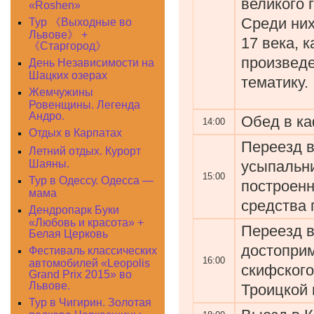
великого 
«Roshen»
Среди них
Тур 《Выходные во
Львове》 +
17 века, 
《Старгород》
произведе
День Независимости на
Шацких озерах
тематику.
Жемчужины
Ровенщины. Легенда
Андро.
Обед в ка
14:00
Отдых в Карпатах
Переезд в
Летний отдых. Курорт
усыпальни
Шаяны.
15:00
Тур в Одессу. Одесса —
построенн
мама
средства 
Дендропарк Буки
«Любовь и красота» +
Переезд в
Белая Церковь
достопри
Фестиваль классических
16:00
автомобилей «Leopolis
скифского
Grand Prix 2015» во
Львове.
Троицкой 
Тур в Чигирин. Золотая