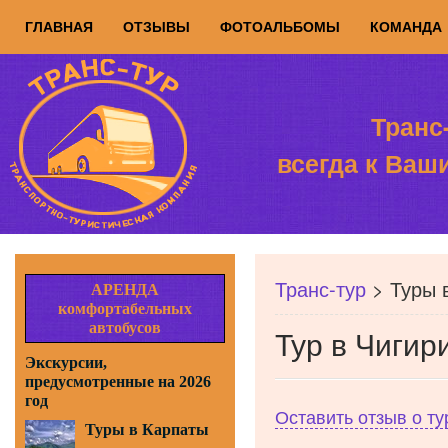
ГЛАВНАЯ
ОТЗЫВЫ
ФОТОАЛЬБОМЫ
КОМАНДА
Транс
всегда к Ваш
Транс-тур
>
Туры 
АРЕНДА
комфортабельных
автобусов
Тур в Чигир
Экскурсии,
предусмотренные на 2026
год
Оставить отзыв о т
Туры в Карпаты