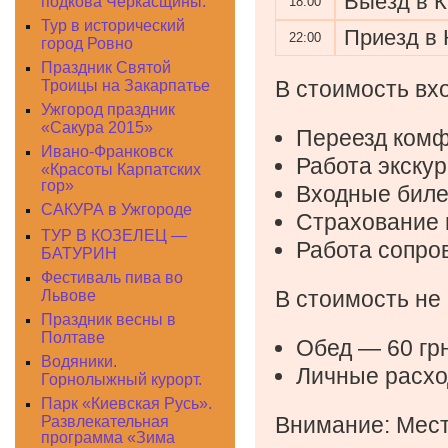
Выезд в К
подкова Черкасщины.
18:00
Тур в исторический
Приезд в 
22:00
город Ровно
Праздник Святой
В стоимость вхо
Троицы на Закарпатье
Ужгород праздник
«Сакура 2015»
Переезд ком
Ивано-Франковск
Работа экску
«Красоты Карпатских
гор»
Входные биле
САКУРА в Ужгороде
Страхование 
ТУР В КОЗЕЛЕЦ —
Работа сопр
БАТУРИН
Фестиваль пива во
В стоимость не 
Львове
Праздник весны в
Полтаве
Обед — 60 грн
Водяники.
Личные расхо
Горнолыжный курорт.
Парк «Киевская Русь».
Внимание: Мест
Развлекательная
программа «Зима