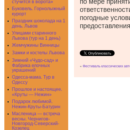
по мере принят
стучится в ворота»
ответственност
Буковель. Горнолыжный
курорт
погодные услови
Праздник шоколада на 1
предоставления 
день. Львов
Улицами старинного
Львова (тур на 1 день)
Жемчужины Винницы
Замки и костелы Львова
Зимний «Чудо-сад» и
Фабрика елочных
«
Фестиваль классических авт
украшений
Одесса-мама. Тур в
Одессу
Прошлое и настоящее.
«Круты — Нежин»
Подарок любимой.
Нежин-Круты-Батурин
Масленица — встреча
весны. Чернигов-
Новгород-Северский-
Козелец