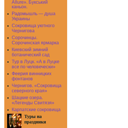
Allure». Букський
каньон.
Радомышль — душа
Украины
Сокровища уютного
Чернигова
Сорочинцы.
Сорочинская ярмарка
Киевский зимний
ботанический сад
Тур в Луцк. «А в Луцке
все по человечески»
Феерия винницких
фонтанов
Чернигов. «Сокровища
северного края»
Шацкие озера.
«Легенды Свитязя»
Карпатские сокровища
Туры на
праздники