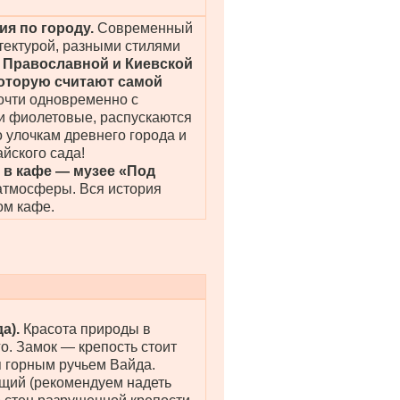
ия по городу.
Современный
тектурой, разными стилями
 Православной и Киевской
которую считают самой
очти одновременно с
 и фиолетовые, распускаются
о улочкам древнего города и
йского сада!
 в кафе — музее «Под
 атмосферы. Вся история
ом кафе.
да).
Красота природы в
о. Замок — крепость стоит
я горным ручьем Вайда.
ющий (рекомендуем надеть