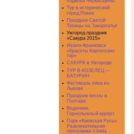
подкова Черкасщины.
Тур в исторический
город Ровно
Праздник Святой
Троицы на Закарпатье
Ужгород праздник
«Сакура 2015»
Ивано-Франковск
«Красоты Карпатских
гор»
САКУРА в Ужгороде
ТУР В КОЗЕЛЕЦ —
БАТУРИН
Фестиваль пива во
Львове
Праздник весны в
Полтаве
Водяники.
Горнолыжный курорт.
Парк «Киевская Русь».
Развлекательная
программа «Зима