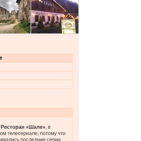
е
 Ресторан «Шале»
, в
ом телесериале, потому что
нимались последние серии