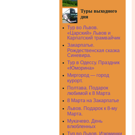
Туры выходного
дня
Тур во Львов.
«Царский» Львов и
Карпатский трамвайчик
Закарпатье.
Рождественская сказка
Синевира.
Тур в Одессу. Праздник
«Юморина»
Миргород — город
курорт.
Полтава. Подарок
любимой к 8 Марта
8 Марта на Закарпатье
Львов. Подарок к 8-му
Марта.
Мукачево. День
влюбленных
Тур во Львов. Изюминки