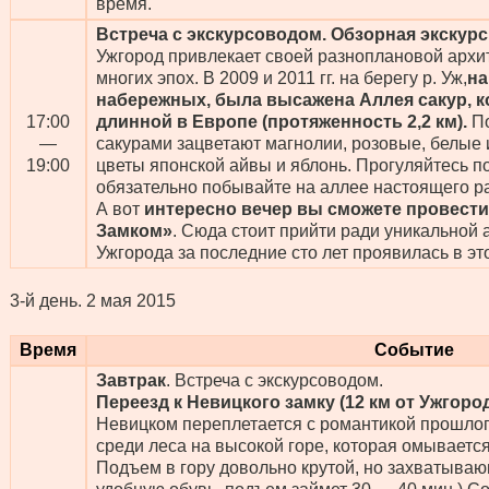
время.
Встреча с экскурсоводом. Обзорная экскурс
Ужгород привлекает своей разноплановой архи
многих эпох. В 2009 и 2011 гг. на берегу р. Уж,
на
набережных, была высажена Аллея сакур, 
17:00
длинной в Европе (протяженность 2,2 км).
П
—
сакурами зацветают магнолии, розовые, белые
19:00
цветы японской айвы и яблонь. Прогуляйтесь п
обязательно побывайте на аллее настоящего ра
А вот
интересно вечер вы сможете провести
Замком»
. Сюда стоит прийти ради уникальной
Ужгорода за последние сто лет проявилась в эт
3-й день.
2 мая 2015
Время
Событие
Завтрак
. Встреча с экскурсоводом.
Переезд к Невицкого замку (12 км от Ужгоро
Невицком переплетается с романтикой прошлог
среди леса на высокой горе, которая омываетс
Подъем в гору довольно крутой, но захватыва