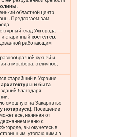
о стен разрушенной крепости
долины
.
нький областной центр
раны. Предлагаем вам
рода.
тектурный клад Ужгорода —
р
и старинный
костел св.
рудованной работающим
разнообразной кухней и
ая атмосфера, отличное,
тся старейший в Украине
 архитектуры и быта
 зданий благодаря
нии.
ую смешную на Закарпатье
у нотариуса).
Посещение
может все, начиная от
содержанием меню с
Ужгороде, вы окунетесь в
о старинным, утопающими в