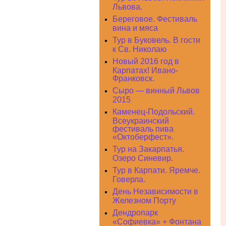
Львова.
Береговое. Фестиваль
вина и мяса
Тур в Буковель. В гости
к Св. Николаю
Новый 2016 год в
Карпатах! Ивано-
Франковск.
Сыро — винный Львов
2015
Каменец-Подольский.
Всеукраинский
фестиваль пива
«Октоберфест».
Тур на Закарпатья.
Озеро Синевир.
Тур в Карпати. Яремче.
Говерла.
День Независимости в
Железном Порту
Дендропарк
«Софиевка» + Фонтана