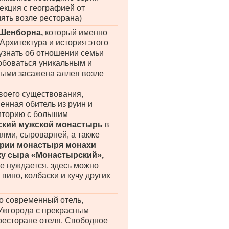
кция с географией от
ять возле ресторана)
 Шенборна,
который именно
 Архитектура и история этого
узнать об отношении семьи
юбоваться уникальным и
рыми засажена аллея возле
своего существования,
енная обитель из руин и
иторию с большим
ский мужской монастырь
в
ями, сыроварней, а также
ории монастыря монахи
у сыра «Монастырский»,
е нуждается, здесь можно
 вино, колбаски и кучу других
о современный отель,
Ужгорода с прекрасным
ресторане отеля. Свободное