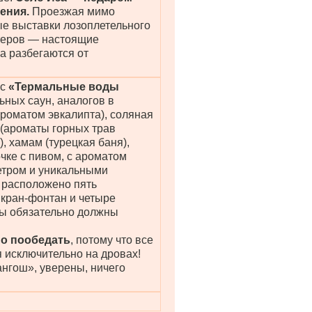
тения.
Проезжая мимо
е выставки лозоплетельного
теров — настоящие
а разбегаются от
кс
«Термальные воды
льных саун, аналогов в
ароматом эвкалипта), соляная
 (ароматы горных трав
, хамам (турецкая баня),
чке с пивом, с ароматом
етром и уникальными
 расположено пять
кран-фонтан и четыре
 Вы обязательно должны
но пообедать
, потому что все
 исключительно на дровах!
нгош», уверены, ничего