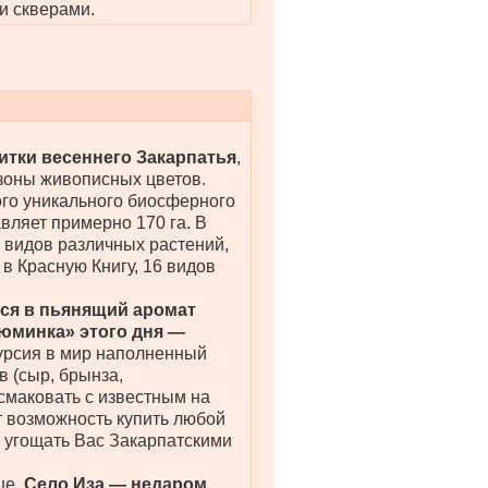
и скверами.
итки весеннего Закарпатья
,
зоны живописных цветов.
ого уникального биосферного
вляет примерно 170 га. В
 видов различных растений,
 в Красную Книгу, 16 видов
ься в пьянящий аромат
юминка» этого дня —
курсия в мир наполненный
 (сыр, брынза,
 смаковать с известным на
т возможность купить любой
ут угощать Вас Закарпатскими
ше.
Село Иза — недаром