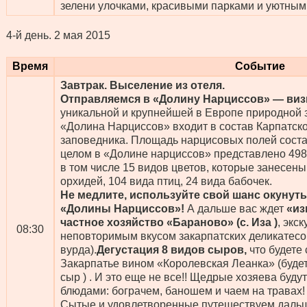
зелени улочками, красивыми парками и уютным
4-й день.
2 мая 2015
Время
Событие
Завтрак. Выселение из отеля.
Отправляемся в «Долину Нарциссов» — виз
уникальной и крупнейшей в Европе природной 
«Долина Нарциссов» входит в состав Карпатск
заповедника. Площадь нарцисовых полей соста
целом в «Долине нарциссов» представлено 498
в том числе 15 видов цветов, которые занесены
орхидей, 104 вида птиц, 24 вида бабочек
.
Не медлите, используйте свой шанс окунут
«Долины Нарциссов»!
А дальше вас ждет
«из
частное хозяйство «Бараново» (с. Иза )
, экс
08:30
неповторимым вкусом закарпатских деликатесов
вурда).
Дегустация 8 видов сыров,
что будете
Закарпатье вином «Королевская Леанка» (буде
сыр ) . И это еще не все!! Щедрые хозяева буд
блюдами: бограчем, баношем и чаем на травах!
Сытые и удовлетворенные путешествуем даль