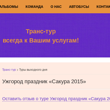
АЛЬБОМЫ
КОМАНДА
О НАС
АВТОБУСЫ
КОНТА
Транс-тур
всегда к Вашим услугам!
Транс-тур
>
Туры выходного дня
Ужгород праздник «Сакура 2015»
Оставить отзыв о туре Ужгород праздник «Сакура 