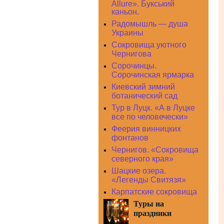
Allure». Букський
каньон.
Радомышль — душа
Украины
Сокровища уютного
Чернигова
Сорочинцы.
Сорочинская ярмарка
Киевский зимний
ботанический сад
Тур в Луцк. «А в Луцке
все по человечески»
Феерия винницких
фонтанов
Чернигов. «Сокровища
северного края»
Шацкие озера.
«Легенды Свитязя»
Карпатские сокровища
Туры на
праздники