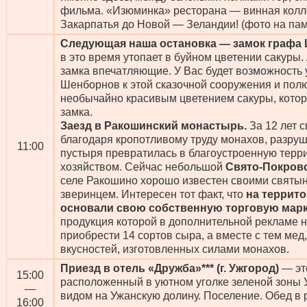
фильма. «Изюминка» ресторана — винная колле
Закарпатья до Новой — Зеландии! (фото на пам
Следующая наша остановка — замок графа
в это время утопает в буйном цветении сакуры.
замка впечатляющие. У Вас будет возможность 
Шенборнов к этой сказочной сооружения и пол
необычайно красивым цветением сакуры, кото
замка.
Заезд в Ракошинский монастырь.
За 12 лет 
благодаря кропотливому труду монахов, разруш
11:00
пустыря превратилась в благоустроенную терр
хозяйством. Сейчас небольшой
Свято-Покров
селе Ракошино хорошо известен своими святын
зверинцем. Интересен тот факт, что
на террит
основали свою собственную торговую марк
продукция которой в дополнительной рекламе н
приобрести 14 сортов сыра, а вместе с тем мед,
вкусностей, изготовленных силами монахов.
Приезд в отель «Дружба»*** (г. Ужгород)
— эт
15:00
расположенный в уютном уголке зеленой зоны 
—
видом на Ужанскую долину. Поселение. Обед в 
16:00