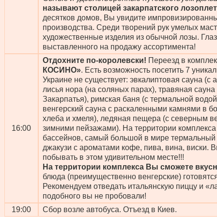
называют столицей закарпатского лозопле
десятков домов, Вы увидите импровизированны
производства. Среди творений рук умелых мас
художественные изделия из обычной лозы. Глаз
выставленного на продажу ассортимента!
Отдохните по-королевски!
Переезд в компле
КОСИНО»
. Есть возможность посетить 7 уника
Украине не существует: эвкалиптовая сауна (с 
лисья нора (на соляных парах), травяная сауна
Закарпатья), римская баня (с термальной водой)
венгерский сауна с раскаленными камнями в бо
хлеба и хмеля), ледяная пещера (с северным в
16:00
зимними пейзажами). На территории комплекса
бассейнов, самый большой в мире термальный 
джакузи с ароматами кофе, пива, вина, виски.
побывать в этом удивительном месте!!!
На территории комплекса Вы сможете вкус
блюда (преимущественно венгерские) готовятся
Рекомендуем отведать итальянскую пиццу и «ла
подобного вы не пробовали!
19:00
Сбор возле автобуса. Отъезд в Киев.