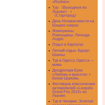
«Roshen»
Тур 《Выходные во
Львове》 +
《Старгород》
День Независимости на
Шацких озерах
Жемчужины
Ровенщины. Легенда
Андро.
Отдых в Карпатах
Летний отдых. Курорт
Шаяны.
Тур в Одессу. Одесса —
мама
Дендропарк Буки
«Любовь и красота» +
Белая Церковь
Фестиваль классических
автомобилей «Leopolis
Grand Prix 2015» во
Львове.
Тур в Чигирин. Золотая