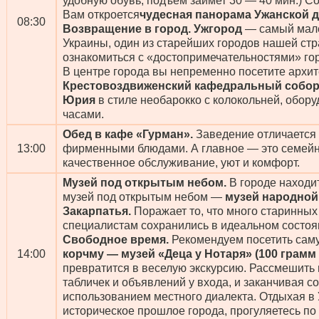
удобную обувь, подъем займет 30 — 40 мин.) С
Вам откроется
чудесная панорама Ужанской 
08:30
Возвращение в город. Ужгород
— самый мале
Украины, один из старейших городов нашей ст
ознакомиться с «достопримечательностями» го
В центре города вы непременно посетите архи
Крестовоздвиженский кафедральный собо
Юрия
в стиле необарокко с колокольней, обо
часами.
Обед в кафе «Гурман».
Заведение отличается 
13:00
фирменными блюдами. А главное — это семейн
качественное обслуживание, уют и комфорт.
Музей под открытым небом.
В городе находи
музей под открытым небом —
музей народной
Закарпатья.
Поражает то, что много старинных
специалистам сохранились в идеальном состоя
Свободное время.
Рекомендуем посетить сам
14:00
корчму — музей «Деца у Нотаря» (100 грамм 
превратится в веселую экскурсию. Рассмешить 
табличек и объявлений у входа, и заканчивая 
использованием местного диалекта. Отдыхая в 
историческое прошлое города, прогуляетесь п