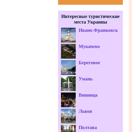
Интересные туристические
места Украины
Ивано-Франковск
Мукачево
Береговое
Умань
Винница
Львов
Полтава