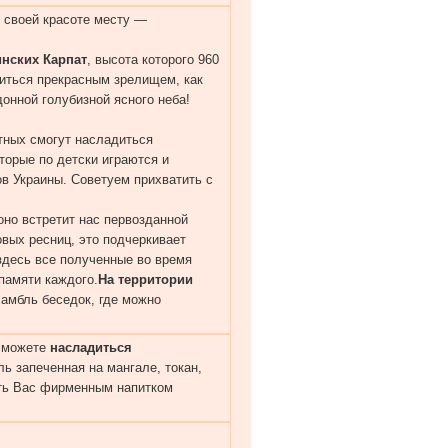
 своей красоте месту —
инских Карпат
, высота которого 960
диться прекрасным зрелищем, как
онной голубизной ясного неба!
тных смогут насладиться
оторые по детски играются и
ов Украины. Советуем прихватить с
оно встретит нас первозданной
овых ресниц, это подчеркивает
здесь все полученные во время
памяти каждого.
На территории
самбль беседок, где можно
 сможете
насладиться
ь запеченная на мангале, токан,
ать Вас фирменным напитком