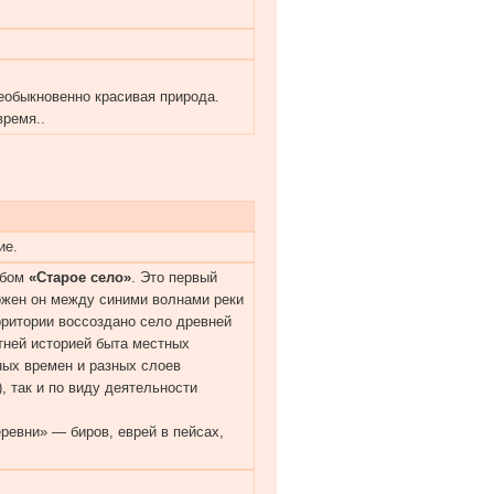
еобыкновенно красивая природа.
время..
ие.
ебом
«Старое село»
. Это первый
ожен он между синими волнами реки
рритории воссоздано село древней
тней историей быта местных
ных времен и разных слоев
, так и по виду деятельности
ревни» — биров, еврей в пейсах,