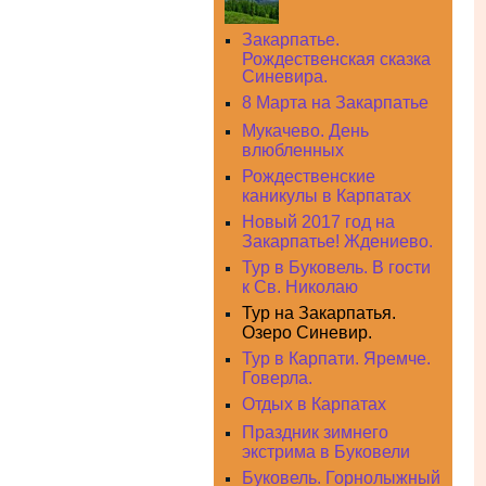
Закарпатье.
Рождественская сказка
Синевира.
8 Марта на Закарпатье
Мукачево. День
влюбленных
Рождественские
каникулы в Карпатах
Новый 2017 год на
Закарпатье! Ждениево.
Тур в Буковель. В гости
к Св. Николаю
Тур на Закарпатья.
Озеро Синевир.
Тур в Карпати. Яремче.
Говерла.
Отдых в Карпатах
Праздник зимнего
экстрима в Буковели
Буковель. Горнолыжный