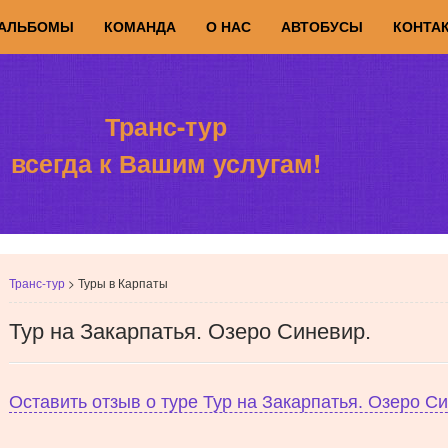
АЛЬБОМЫ
КОМАНДА
О НАС
АВТОБУСЫ
КОНТА
Транс-тур
всегда к Вашим услугам!
Транс-тур
>
Туры в Карпаты
Тур на Закарпатья. Озеро Синевир.
Оставить отзыв о туре Тур на Закарпатья. Озеро С