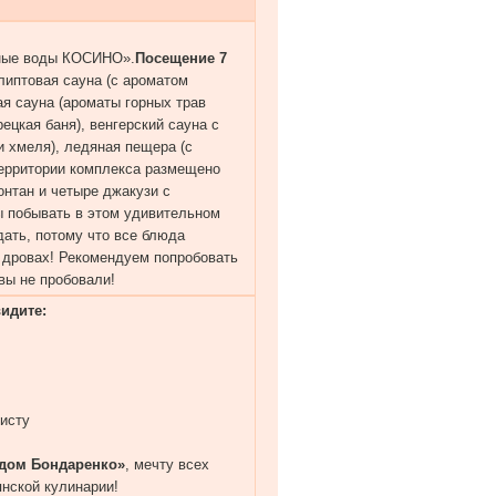
ьные воды КОСИНО».
Посещение 7
липтовая сауна (с ароматом
ая сауна (ароматы горных трав
рецкая баня), венгерский сауна с
и хмеля), ледяная пещера (с
территории комплекса размещено
нтан и четыре джакузи с
ы побывать в этом удивительном
дать, потому что все блюда
 дровах! Рекомендуем попробовать
вы не пробовали!
идите:
исту
 дом Бондаренко»
, мечту всех
нской кулинарии!