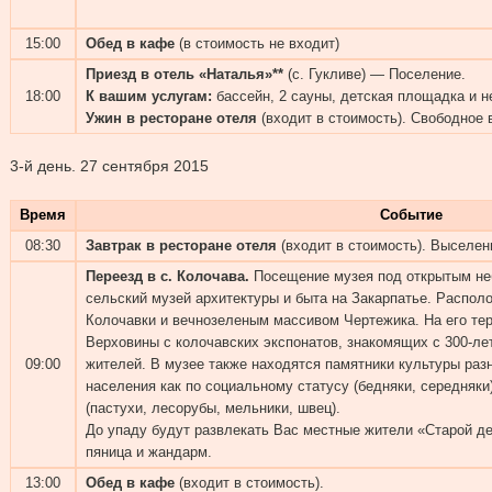
15:00
Обед в кафе
(в стоимость не входит)
Приезд в отель «Наталья»**
(с. Гукливе) — Поселение.
18:00
К вашим услугам:
бассейн, 2 сауны, детская площадка и н
Ужин в ресторане отеля
(входит в стоимость). Свободное 
3-й день.
27 сентября 2015
Время
Событие
08:30
Завтрак в ресторане отеля
(входит в стоимость). Выселен
Переезд в с. Колочава.
Посещение музея под открытым н
сельский музей архитектуры и быта на Закарпатье. Распол
Колочавки и вечнозеленым массивом Чертежика. На его те
Верховины с колочавских экспонатов, знакомящих с 300-ле
09:00
жителей. В музее также находятся памятники культуры раз
населения как по социальному статусу (бедняки, середняки)
(пастухи, лесорубы, мельники, швец).
До упаду будут развлекать Вас местные жители «Старой де
пяница и жандарм.
13:00
Обед в кафе
(входит в стоимость).