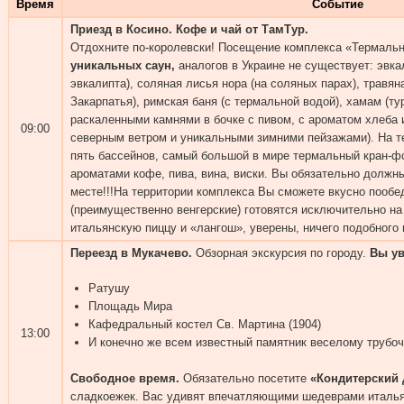
Время
Событие
Приезд в Косино. Кофе и чай от ТамТур.
Отдохните по-королевски! Посещение комплекса «Термал
уникальных саун,
аналогов в Украине не существует: эвка
эвкалипта), соляная лисья нора (на соляных парах), травян
Закарпатья), римская баня (с термальной водой), хамам (ту
раскаленными камнями в бочке с пивом, с ароматом хлеба 
09:00
северным ветром и уникальными зимними пейзажами). На 
пять бассейнов, самый большой в мире термальный кран-фо
ароматами кофе, пива, вина, виски. Вы обязательно должн
месте!!!На территории комплекса Вы сможете вкусно пообе
(преимущественно венгерские) готовятся исключительно на
итальянскую пиццу и «лангош», уверены, ничего подобного 
Переезд в Мукачево.
Обзорная экскурсия по городу.
Вы ув
Ратушу
Площадь Мира
Кафедральный костел Св. Мартина (1904)
13:00
И конечно же всем известный памятник веселому трубоч
Свободное время.
Обязательно посетите
«Кондитерский
сладкоежек. Вас удивят впечатляющими шедеврами италья