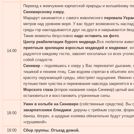
Переезд к жемчужине карпатской природы и волшебному по
Синевирскому озеру.
Маршрут начинается с самого живописного
перевала Укра
метров над уровнем моря. У вас будет возможность насла
гряды гор накладываются друг на друга и накрываются безд
Такие моменты безусловно
надо оставить на фото
.
Центр реабилитации бурого медведя.
Все любители живо
приятным зрелищем взрослых медведей и медвежат
, к
14:00
радуются каждому гостю, завозят косолапых со всех уголк
собой сладости.
Синевир
– поднявшись к озеру у Вас перехватит дыхание, 
тишиной и пением птиц. Сам водоем спрятан в объятиях ел
красоту окружающей среды, обостряет ощущения. Именно 
путешествия чувства и переживания навсегда закрепятся в 
Морского глаза
(второе название озера Синевир) целый ан
остановиться и восстановить утраченные силы.
Ужин в колыбе на Синевире
(собственные средства). Вы
закарпатскими блюдами
: деруны с грибным соусом, форел
18:00
банош, бограч, а щедрые хозяева обязательно будут угощ
«грушевкой».
19:00
Сбор группы. Отъезд домой.