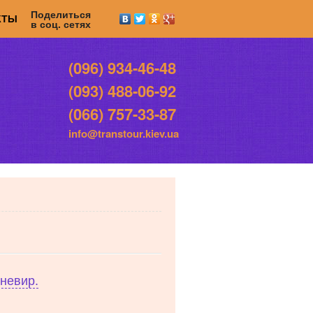
Поделиться
КТЫ
в соц. сетях
(096) 934-46-48
(093) 488-06-92
(066) 757-33-87
info@transtour.kiev.ua
иневир.