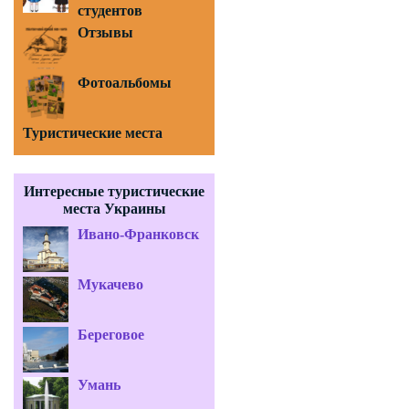
студентов
Отзывы
Фотоальбомы
Туристические места
Интересные туристические
места Украины
Ивано-Франковск
Мукачево
Береговое
Умань