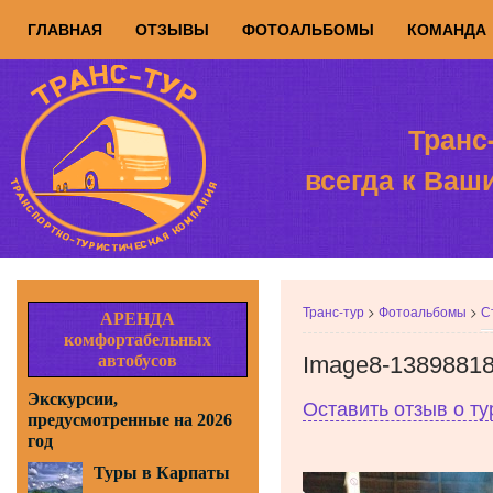
ГЛАВНАЯ
ОТЗЫВЫ
ФОТОАЛЬБОМЫ
КОМАНДА
Транс
всегда к Ваш
Транс-тур
>
Фотоальбомы
>
С
АРЕНДА
комфортабельных
автобусов
Image8-1389881
Экскурсии,
Оставить отзыв о т
предусмотренные на 2026
год
Туры в Карпаты