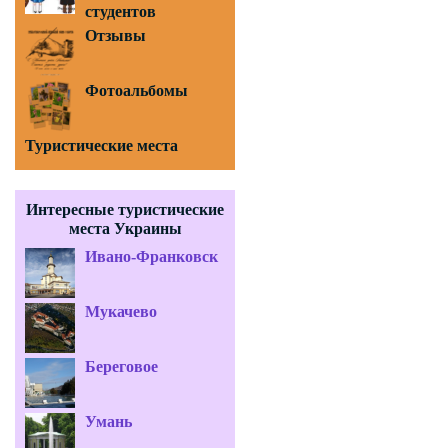
студентов
Отзывы
Фотоальбомы
Туристические места
Интересные туристические
места Украины
Ивано-Франковск
Мукачево
Береговое
Умань