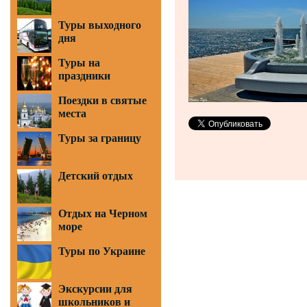
Туры выходного
дня
Туры на
праздники
Поездки в святые
места
Туры за границу
Детский отдых
Отдых на Черном
море
Туры по Украине
Экскурсии для
школьников и