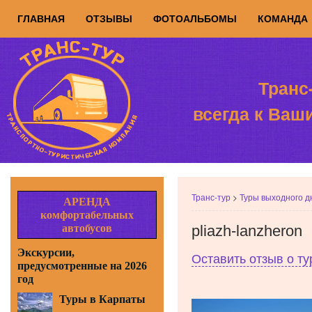
ГЛАВНАЯ
ОТЗЫВЫ
ФОТОАЛЬБОМЫ
КОМАНДА
Транс
всегда к Ваш
Транс-тур
>
Туры выходного д
АРЕНДА
комфортабельных
автобусов
pliazh-lanzheron
Экскурсии,
Оставить отзыв о тур
предусмотренные на 2026
год
Туры в Карпаты